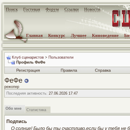
Поиск
Гостевая
Форум
Ссылки
Новости
Главная
Конкурс
Лучшее
Киноведение
Би
Клуб сценаристов
>
Пользователи
Профиль ФеФе
Регистрация
Правила
Справка
ФеФе
режопер
Последняя активность:
27.06.2026
17:47
Обо мне
Статистика
Подпись
О солнце! Было бы ты счастливо,если бы у тебя не