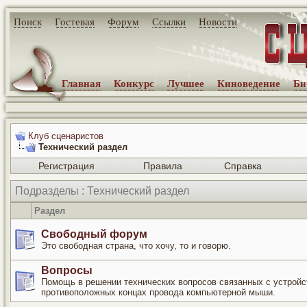
Поиск
Гостевая
Форум
Ссылки
Новости
Главная
Конкурс
Лучшее
Киноведение
Би
Клуб сценаристов
Технический раздел
Регистрация
Правила
Справка
Подразделы
: Технический раздел
Раздел
Свободный форум
Это свободная страна, что хочу, то и говорю.
Вопросы
Помощь в решении технических вопросов связанных с устрой
противоположных концах провода компьютерной мыши.