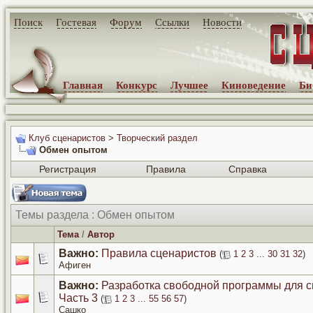
Поиск
Гостевая
Форум
Ссылки
Новости
Главная
Конкурс
Лучшее
Киноведение
Би
Клуб сценаристов
>
Творческий раздел
Обмен опытом
Регистрация
Правила
Справка
Темы раздела
: Обмен опытом
Тема
/
Автор
Важно:
Правила сценаристов
(
1
2
3
...
30
31
32
)
Афиген
Важно:
Разработка свободной программы для с
Часть 3
(
1
2
3
...
55
56
57
)
Сашко