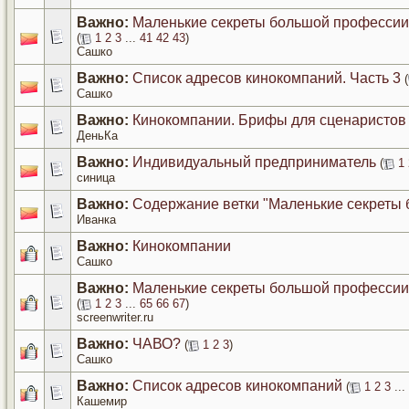
Важно:
Маленькие секреты большой профессии.
(
1
2
3
...
41
42
43
)
Сашко
Важно:
Список адресов кинокомпаний. Часть 3
(
Сашко
Важно:
Кинокомпании. Брифы для сценаристов
ДеньКа
Важно:
Индивидуальный предприниматель
(
1
синица
Важно:
Содержание ветки "Маленькие секреты
Иванка
Важно:
Кинокомпании
Сашко
Важно:
Маленькие секреты большой профессии.
(
1
2
3
...
65
66
67
)
screenwriter.ru
Важно:
ЧАВО?
(
1
2
3
)
Сашко
Важно:
Список адресов кинокомпаний
(
1
2
3
...
Кашемир