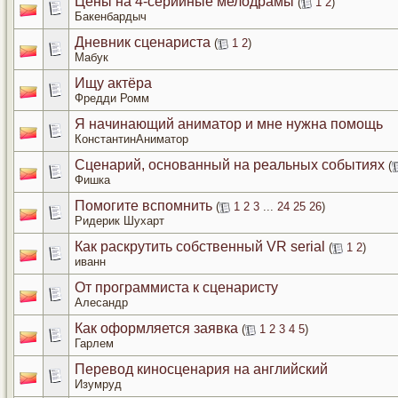
Цены на 4-серийные мелодрамы
(
1
2
)
Бакенбардыч
Дневник сценариста
(
1
2
)
Мабук
Ищу актёра
Фредди Ромм
Я начинающий аниматор и мне нужна помощь
КонстантинАниматор
Сценарий, основанный на реальных событиях
(
Фишка
Помогите вспомнить
(
1
2
3
...
24
25
26
)
Ридерик Шухарт
Как раскрутить собственный VR serial
(
1
2
)
иванн
От программиста к сценаристу
Алесандр
Как оформляется заявка
(
1
2
3
4
5
)
Гарлем
Перевод киносценария на английский
Изумруд