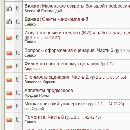
Важно:
Маленькие секреты большой профессии
Веселый Разгильдяй
Важно:
Сайты кинокомпаний
Сашко
Искусственный интеллект (ИИ) и работа над сц
(
1
2
3
...
25
26
27
)
Сашко
Вопросы оформления сценария. Часть 6
(
1
2
3
)
Сашко
Фильм по собственному сценарию
(
1
2
)
Андреано
Стоимость сценария. Часть 2.
(
1
2
3
...
63
64
65
)
Вячеслав Киреев
Аппетиты продюсеров
Фредди Ромм
Мискатоникский университет
(
1
2
3
...
24
25
26
)
сэр Сергей
Помогите. Часть 8
(
1
2
3
...
41
42
43
)
Сашко