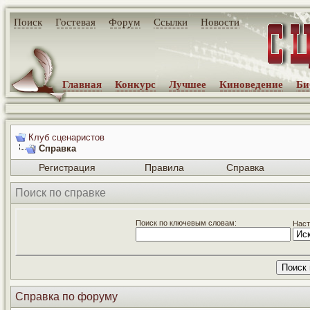
Поиск
Гостевая
Форум
Ссылки
Новости
Главная
Конкурс
Лучшее
Киноведение
Би
Клуб сценаристов
Справка
Регистрация
Правила
Справка
Поиск по справке
Поиск по ключевым словам:
Наст
Справка по форуму